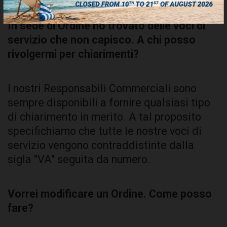
In sede di Ordine ho trovato delle voci di
servizio che non capisco. A chi posso
rivolgermi per chiarimenti?
I nostri Responsabili Commerciali sono
sempre disponibili a fornire qualsiasi tipo
di chiarimento in merito. A tal proposito
specifichiamo che tutte le nostre voci di
servizio vengono contraddistinte dalla
sigla "VA" seguita da numero.
Vorrei modificare un Ordine. Come posso
fare?