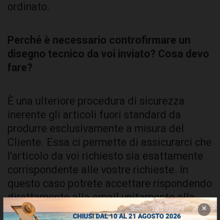
ordinato.
Perché è necessario controfirmare un
disegno tecnico da voi inviato? Cosa devo
fare?
È una ulteriore procedura di sicurezza
inerente gli articoli fuori standard da
produrre esclusivamente a misura del
Cliente. Essa ci permette di assicurarci che
l'articolo da voi richiesto sia esattamente
corrispondente alle vostre richieste. In
questo caso potrete accettare rispondendo
direttamente alla email unitamente alla
Conferma d'Ordine (abbreviata in CdO).