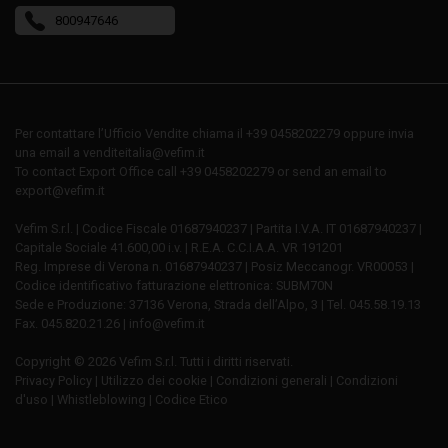
800947646
Per contattare l’Ufficio Vendite chiama il +39 0458202279 oppure invia
una email a venditeitalia@vefim.it
To contact Export Office call +39 0458202279 or send an email to
export@vefim.it
Vefim S.r.l. | Codice Fiscale 01687940237 | Partita I.V.A. IT 01687940237 |
Capitale Sociale 41.600,00 i.v. | R.E.A. C.C.I.A.A. VR 191201
Reg. Imprese di Verona n. 01687940237 | Posiz Meccanogr. VR00053 |
Codice identificativo fatturazione elettronica: SUBM70N
Sede e Produzione: 37136 Verona, Strada dell’Alpo, 3 | Tel. 045.58.19.13
Fax. 045.820.21.26 | info@vefim.it
Copyright © 2026 Vefim S.r.l. Tutti i diritti riservati.
Privacy Policy
|
Utilizzo dei cookie
|
Condizioni generali
|
Condizioni
d'uso
|
Whistleblowing
|
Codice Etico