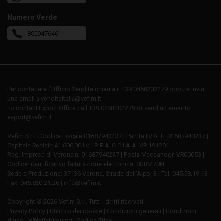
Numero Verde
800947646
Per contattare l’Ufficio Vendite chiama il +39 0458202279 oppure invia
una email a venditeitalia@vefim.it
To contact Export Office call +39 0458202279 or send an email to
export@vefim.it
Vefim S.r.l. | Codice Fiscale 01687940237 | Partita I.V.A. IT 01687940237 |
Capitale Sociale 41.600,00 i.v. | R.E.A. C.C.I.A.A. VR 191201
Reg. Imprese di Verona n. 01687940237 | Posiz Meccanogr. VR00053 |
Codice identificativo fatturazione elettronica: SUBM70N
Sede e Produzione: 37136 Verona, Strada dell’Alpo, 3 | Tel. 045.58.19.13
Fax. 045.820.21.26 | info@vefim.it
Copyright © 2026 Vefim S.r.l. Tutti i diritti riservati.
Privacy Policy
|
Utilizzo dei cookie
|
Condizioni generali
|
Condizioni
d'uso
|
Whistleblowing
|
Codice Etico