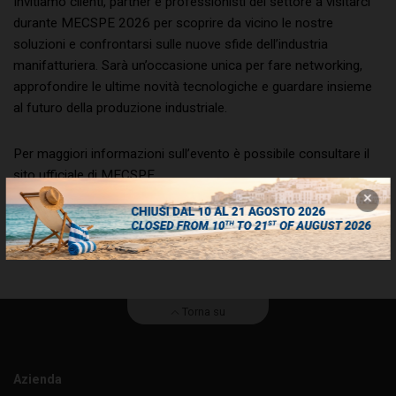
Invitiamo clienti, partner e professionisti del settore a visitarci
durante MECSPE 2026 per scoprire da vicino le nostre
soluzioni e confrontarsi sulle nuove sfide dell’industria
manifatturiera. Sarà un’occasione unica per fare networking,
approfondire le ultime novità tecnologiche e guardare insieme
al futuro della produzione industriale.
Per maggiori informazioni sull’evento è possibile consultare il
sito ufficiale di MECSPE.
Vi aspettiamo dal
4 al 6 marzo 2026
a
BolognaFiere nel
padiglione 22 TRATTAMENTI E FINITURE, stand A71 .
Torna su
Azienda