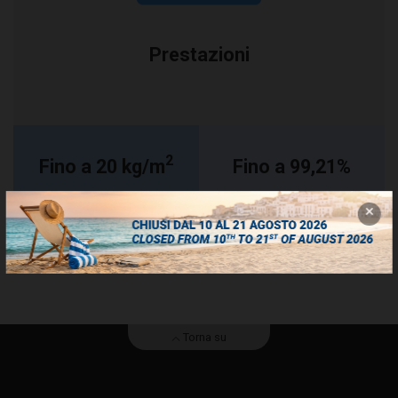
Prestazioni
2
Fino a 20 kg/m
Fino a 99,21%
Accumulo
Efficienza
Torna su