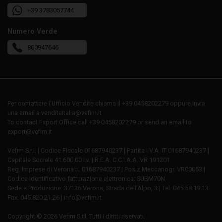
+39 3783057744
Numero Verde
800947646
Per contattare l’Ufficio Vendite chiama il +39 0458202279 oppure invia
una email a venditeitalia@vefim.it
To contact Export Office call +39 0458202279 or send an email to
export@vefim.it
Vefim S.r.l. | Codice Fiscale 01687940237 | Partita I.V.A. IT 01687940237 |
Capitale Sociale 41.600,00 i.v. | R.E.A. C.C.I.A.A. VR 191201
Reg. Imprese di Verona n. 01687940237 | Posiz Meccanogr. VR00053 |
Codice identificativo fatturazione elettronica: SUBM70N
Sede e Produzione: 37136 Verona, Strada dell’Alpo, 3 | Tel. 045.58.19.13
Fax. 045.820.21.26 | info@vefim.it
Copyright © 2026 Vefim S.r.l. Tutti i diritti riservati.