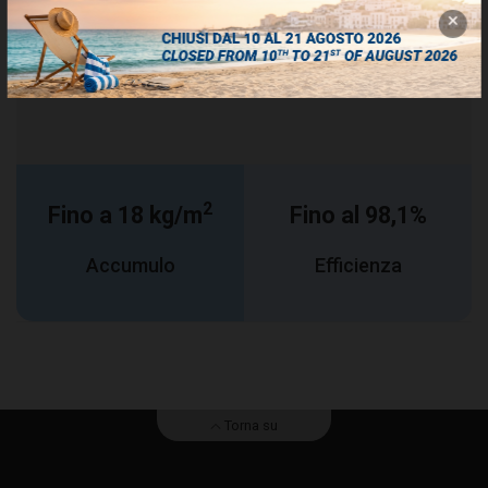
Prestazioni
2
Fino a 18 kg/m
Fino al 98,1%
Accumulo
Efficienza
Torna su