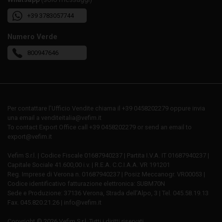
+39 3783057744
Numero Verde
800947646
Per contattare l’Ufficio Vendite chiama il +39 0458202279 oppure invia
una email a venditeitalia@vefim.it
To contact Export Office call +39 0458202279 or send an email to
export@vefim.it
Vefim S.r.l. | Codice Fiscale 01687940237 | Partita I.V.A. IT 01687940237 |
Capitale Sociale 41.600,00 i.v. | R.E.A. C.C.I.A.A. VR 191201
Reg. Imprese di Verona n. 01687940237 | Posiz Meccanogr. VR00053 |
Codice identificativo fatturazione elettronica: SUBM70N
Sede e Produzione: 37136 Verona, Strada dell’Alpo, 3 | Tel. 045.58.19.13
Fax. 045.820.21.26 | info@vefim.it
Copyright © 2026 Vefim S.r.l. Tutti i diritti riservati.