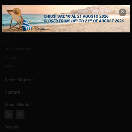
Azienda
Chi siamo
Etica
Organizzazione
Persone
News
Order Monitor
Contatti
Social Media
Servizi