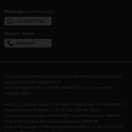
Whatsapp
(solo messaggi)
+39 3783057744
Numero Verde
800947646
Per contattare l’Ufficio Vendite chiama il +39 0458202279 oppure invia
una email a venditeitalia@vefim.it
To contact Export Office call +39 0458202279 or send an email to
export@vefim.it
Vefim S.r.l. | Codice Fiscale 01687940237 | Partita I.V.A. IT 01687940237 |
Capitale Sociale 41.600,00 i.v. | R.E.A. C.C.I.A.A. VR 191201
Reg. Imprese di Verona n. 01687940237 | Posiz Meccanogr. VR00053 |
Codice identificativo fatturazione elettronica: SUBM70N
Sede e Produzione: 37136 Verona, Strada dell’Alpo, 3 | Tel. 045.58.19.13