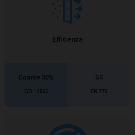
Efficienza
Coarse 30%
G4
ISO 16890
EN 779