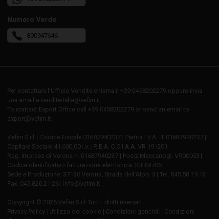
Numero Verde
800947646
Per contattare l’Ufficio Vendite chiama il +39 0458202279 oppure invia
una email a venditeitalia@vefim.it
To contact Export Office call +39 0458202279 or send an email to
export@vefim.it
Vefim S.r.l. | Codice Fiscale 01687940237 | Partita I.V.A. IT 01687940237 |
Capitale Sociale 41.600,00 i.v. | R.E.A. C.C.I.A.A. VR 191201
Reg. Imprese di Verona n. 01687940237 | Posiz Meccanogr. VR00053 |
Codice identificativo fatturazione elettronica: SUBM70N
Sede e Produzione: 37136 Verona, Strada dell’Alpo, 3 | Tel. 045.58.19.13
Fax. 045.820.21.26 | info@vefim.it
Copyright © 2026 Vefim S.r.l. Tutti i diritti riservati.
Privacy Policy
|
Utilizzo dei cookie
|
Condizioni generali
|
Condizioni