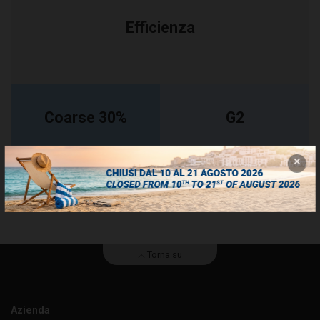
Efficienza
Coarse 30%
G2
ISO 16890
EN 779
Torna su
Azienda