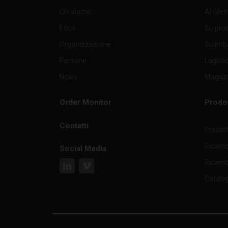
Chi siamo
Al clie
AC106N
•
Etica
Su pro
AC12
•
Organizzazione
Su imb
Persone
Logisti
AC19
•
News
Magazz
AC37
•
Order Monitor
Prodot
AC46
•
Contatti
Prodott
AC49
Ricambi
Social Media
AC77
•
Ricambi
Catalo
AC92
AC104