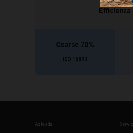
B
Base
Efficienza
T
Spessore cella
Coarse 70%
ISO 16890
Codici Prodotto
Codice
Azienda
Serviz
AC102N
•