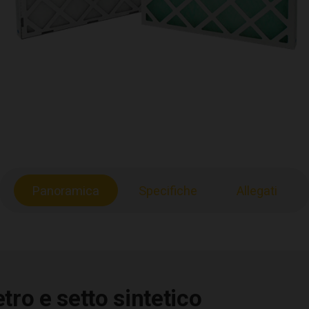
Panoramica
Specifiche
Allegati
etro e setto sintetico