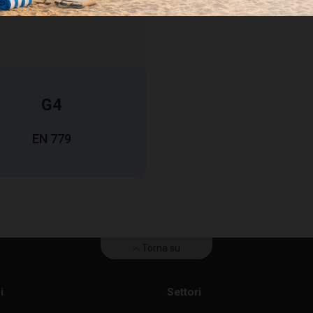
G4
EN 779
H
B
T
Sup
Torna su
mm
mm
mm
i
Settori
592
592
48