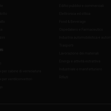
nte
Edifici pubblici e commerciali
500
860
48
dotto
Elettronica ed ottica
500
500
48
allo
Food & Beverage
ca
Ospedaliero e Farmaceutico
500
660
48
ini
Industria automobilistica e auto
500
660
48
Trasporti
ti
Lavorazione dei materiali
400
625
48
Energy e attività estrattiva
i
490
660
48
Industriale e manifatturiero
 per cabine di verniciatura
400
500
48
Rifiuti
 per ventilconvettori
go
500
625
48
287
592
48