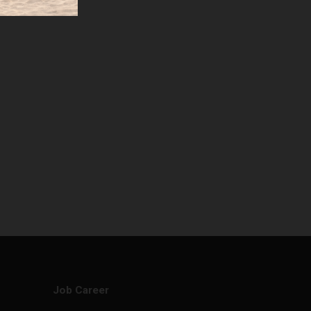
. Filtrante
Confezionamento
2
m
pezzi
Job Career
0,35
8