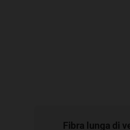
Caratteristiche
Fibra lunga di v