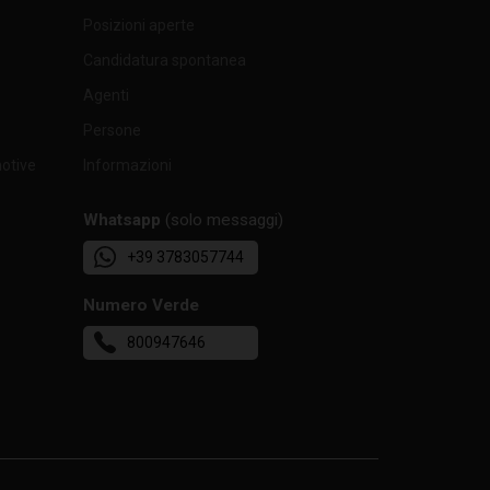
Posizioni aperte
0,43
10
Candidatura spontanea
0,24
20
Agenti
Persone
0,30
20
motive
Informazioni
0,33
20
Whatsapp
(solo messaggi)
0,25
20
+39 3783057744
0,32
20
Numero Verde
0,20
20
800947646
0,31
20
0,17
16