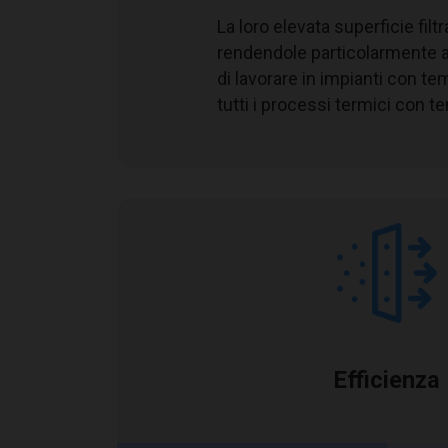
La loro elevata superficie fil
Telaio
rendendole particolarmente ad
Rete di protezione
di lavorare in impianti con te
Setto filtrante
tutti i processi termici con 
Reazione al fuoco
Classe di efficienza EN 779
Classe di efficienza ISO 16890
Perdita di carico iniziale
Perdita di carico finale consigliata
Temperatura massima di esercizio
Umidità relativa massima
Efficienza
Legenda