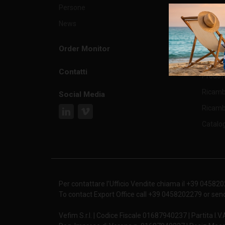
Persone
Logisti
CATV406222M6
News
Magazz
CATV505022M6
Order Monitor
Prodot
CATV506222M6
Contatti
Prodott
CATV285922M6
Ricambi
Social Media
Ricambi
CATV495922M6
Catalo
CATV595922M6
CATV405048M6
Per contattare l’Ufficio Vendite chiama il +39 04582
To contact Export Office call +39 0458202279 or sen
CATV406248M6
Vefim S.r.l. | Codice Fiscale 01687940237 | Partita I.V
CATV505048M6