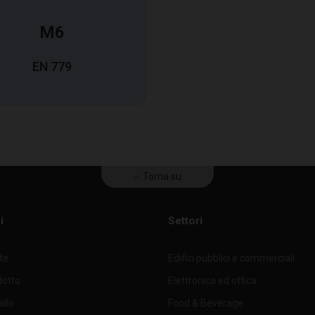
M6
EN 779
Torna su
i
Settori
H
B
T
nte
Edifici pubblici e commerciali
mm
mm
mm
dotto
Elettronica ed ottica
allo
Food & Beverage
400
500
22