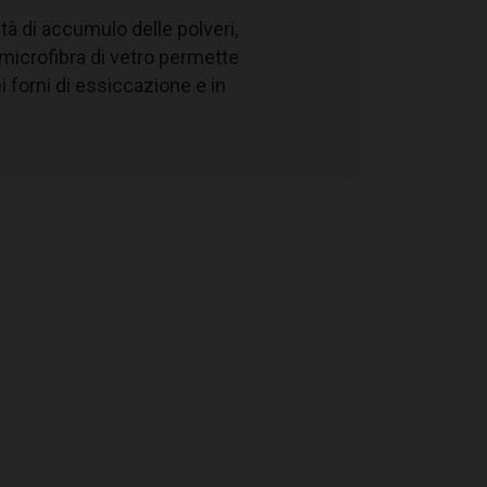
tà di accumulo delle polveri,
microfibra di vetro permette
iaio zincato elettrosaldato
i forni di essiccazione e in