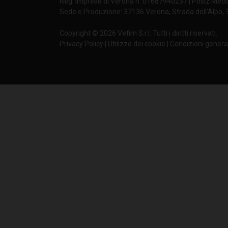
Reg. Imprese di Verona n. 01687940237 | Posiz Mecc
Sede e Produzione: 37136 Verona, Strada dell’Alpo, 3 
CATV506248M6
Copyright © 2026 Vefim S.r.l. Tutti i diritti riservati.
Privacy Policy
|
Utilizzo dei cookie
|
Condizioni general
CATV285948M6
CATV495948M6
CATV595948M6
CATV405098M6
CATV406298M6
CATV505098M6
CATV506298M6