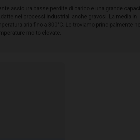
trante assicura basse perdite di carico e una grande capaci
Acciaio zincato
atte nei processi industriali anche gravosi. La media in 
Su ambo i lati: filo di acc
mperatura aria fino a 300°C. Le troviamo principalmente ne
Microfibra in vetro
temperature molto elevate.
Classe 2 (U.L.)
M6
ePM
50%
2,5
In base allo spessore
300 Pa
300° C
90%