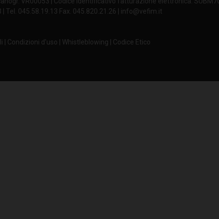
anogr. VR00053 | Codice identificativo fatturazione elettronica: SUBM
| Tel. 045.58.19.13 Fax. 045.820.21.26 | info@vefim.it
500
625
48
i
|
Condizioni d'uso
|
Whistleblowing
|
Codice Etico
287
592
48
490
592
48
592
592
48
400
500
98
400
625
98
500
500
98
500
625
98