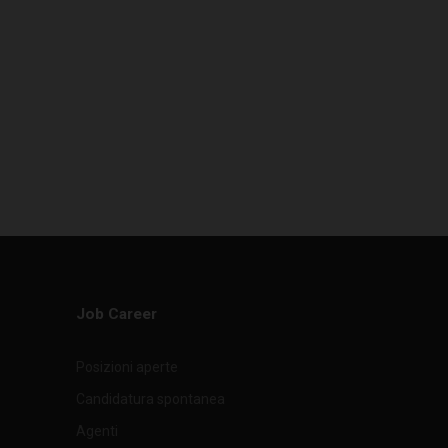
Job Career
Sup. Filtrante
Portata
Rete di
Posizioni aperte
2
3
m
Nm
/h
rinforzo
Candidatura spontanea
Agenti
0,49
310
Non presente