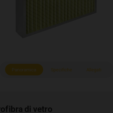
Panoramica
Specifiche
Allegati
fibra di vetro