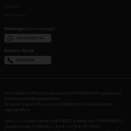
Persone
Informazioni
Whatsapp
(solo messaggi)
+39 3783057744
Numero Verde
800947646
Per contattare l’Ufficio Vendite chiama il +39 0458202279 oppure invia
una email a venditeitalia@vefim.it
To contact Export Office call +39 0458202279 or send an email to
export@vefim.it
Vefim S.r.l. | Codice Fiscale 01687940237 | Partita I.V.A. IT 01687940237 |
Capitale Sociale 41.600,00 i.v. | R.E.A. C.C.I.A.A. VR 191201