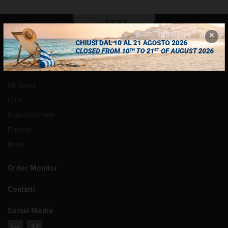
Torna su
Azienda
Chi siamo
Etica
Organizzazione
Persone
News
Order Monitor
Contatti
Social Media