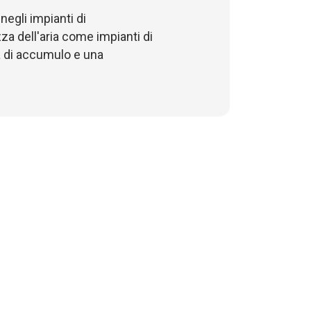
negli impianti di
gia (spessore 25 mm)
a dell'aria come impianti di
ro
tà di accumulo e una
lt)