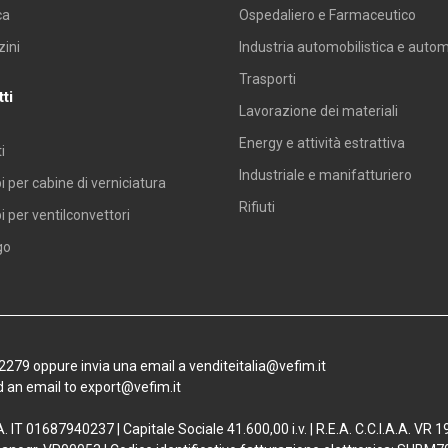
ePM
70%
F7
287
59
2,5
ca
Ospedaliero e Farmaceutico
ini
Industria automobilistica e auto
ePM
70%
F7
490
59
2,5
Trasporti
ti
ePM
70%
F7
592
59
2,5
Lavorazione dei materiali
Energy e attività estrattiva
i
richiesta
Industriale e manifatturiero
 per cabine di verniciatura
Rifiuti
 per ventilconvettori
go
02279 oppure invia una email a venditeitalia@vefim.it
d an email to export@vefim.it
.A. IT 01687940237 | Capitale Sociale 41.600,00 i.v. | R.E.A. C.C.I.A.A. VR 