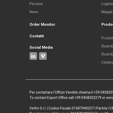
FAE7TM135521F
Persone
Logisti
News
Magazz
FAE7TM135541F
Order Monitor
Prodot
FAE7TM135551F
Contatti
Prodott
Dimensioni o versioni diverse sono fornibili a 
Ricambi
Social Media
• Materiale normalmente a magazzino
Ricambi
Catalo
Tolleranze
Per contattare l’Ufficio Vendite chiama il +39 04582
To contact Export Office call +39 0458202279 or sen
Dimensioni frontali
+1 / -2 (mm)
Spessore
+1 / -2 (mm)
Vefim S.r.l. | Codice Fiscale 01687940237 | Partita I.V