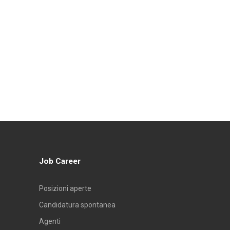
Job Career
T
Sup. Filtrante
Portata
Posizioni aperte
Candidatura spontanea
2
3
m
mm
m
Nm
/h
Agenti