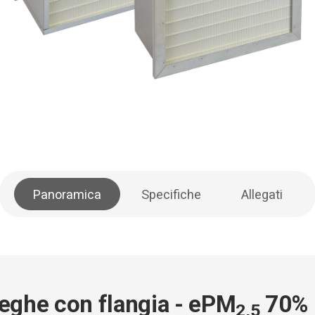
Panoramica
Specifiche
Allegati
ieghe con flangia - ePM
70%
2,5