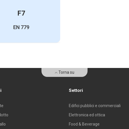
F7
EN 779
Torna su
i
Settori
EN 779
ISO 16890
H
B
nte
Edifici pubblici e commerciali
dotto
Elettronica ed ottica
Classe
Classe
mm
m
allo
Food & Beverage