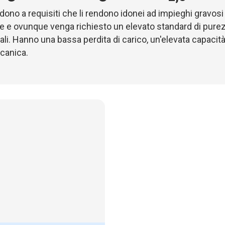
pondono a requisiti che li rendono idonei ad impieghi gravosi 
Acciaio zincato con flan
e e ovunque venga richiesto un elevato standard di purezz
Carta di microfibra di vet
ali. Hanno una bassa perdita di carico, un'elevata capaci
Filo termosaldato (hotme
canica.
Piccole pieghe
F7
ePM
70%
2,5
125 Pa
300 Pa
70° C
100%
A campione