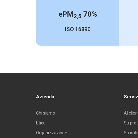
H
Altezza
ePM
70%
2,5
B
Base
T
Spessore cella
ISO 16890
Codici Prodotto
Azienda
Serviz
Chi siamo
Al clie
Etica
Su pro
Codice
Organizzazione
Su imb