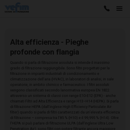
Alta efficienza - Pieghe
profonde con flangia
Quando si parla di filtrazione assoluta si intende il massimo
grado di filtrazione raggiungibile. Sono filtri progettati per la
filtrazione in impianti industriali di condizionamento e
climatizzazione dell’aria (HVAC), in laboratori di analisi, in sale
operatorie, in ambito chimico e farmaceutico. I filtri assoluti
vengono classificati secondo lanormativa europea EN 1822
attraverso un sistema di classi con range E10-E12 (EPA) - anche
chiamati Filtri ad Alta Efficienza e range H13–H14 (HEPA). Si parla
di filtrazione HEPA (dall’inglese High Efficiency Particulate Air
filter) quando si parla di filtri caratterizzati da un’elevata efficienza
di filtrazione – compresa tra l’85 % (H10) e il 99,995 % (H14). Oltre
l'HEPA si può parlare di filtrazione ULPA (dall'inglese Ultra Low
Penetration Air): sono filtri con potere filtrante ancora maggiore