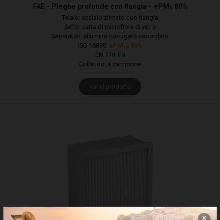
FAE - Pieghe profonde con flangia - ePM
80%
1
Telaio: acciaio zincato con flangia
Setto: carta di microfibra di vetro
Separatori: allumino corrugato risbordato
ISO 16890:
ePM
80%
10
EN 779: F9
Collaudo: a campione
Vai al prodotto