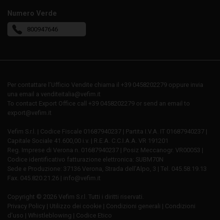
Numero Verde
800947646
Per contattare l’Ufficio Vendite chiama il +39 0458202279 oppure invia
una email a venditeitalia@vefim.it
To contact Export Office call +39 0458202279 or send an email to
export@vefim.it
Vefim S.r.l. | Codice Fiscale 01687940237 | Partita I.V.A. IT 01687940237 |
Capitale Sociale 41.600,00 i.v. | R.E.A. C.C.I.A.A. VR 191201
Reg. Imprese di Verona n. 01687940237 | Posiz Meccanogr. VR00053 |
Codice identificativo fatturazione elettronica: SUBM70N
Sede e Produzione: 37136 Verona, Strada dell’Alpo, 3 | Tel. 045.58.19.13
Fax. 045.820.21.26 | info@vefim.it
Copyright © 2026 Vefim S.r.l. Tutti i diritti riservati.
Privacy Policy
|
Utilizzo dei cookie
|
Condizioni generali
|
Condizioni
d'uso
|
Whistleblowing
|
Codice Etico