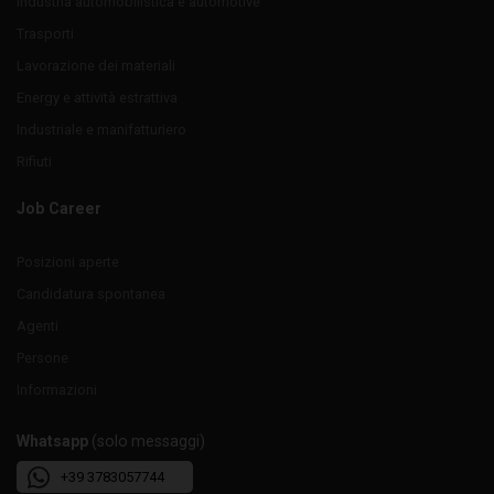
Industria automobilistica e automotive
Trasporti
Lavorazione dei materiali
Energy e attività estrattiva
Industriale e manifatturiero
Rifiuti
Job Career
Posizioni aperte
Candidatura spontanea
Agenti
Persone
Informazioni
Whatsapp
(solo messaggi)
+39 3783057744