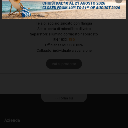
FAE - Pieghe profonde con flangia - MPPS ≥ 85%
Telaio: acciaio zincato con flangia
Setto: carta di microfibra di vetro
Separatori: allumino corrugato risbordato
EN 1822:
E10
Efficienza MPPS: ≥ 85%
Collaudo: individuale a scansione
Vai al prodotto
Torna su
Azienda