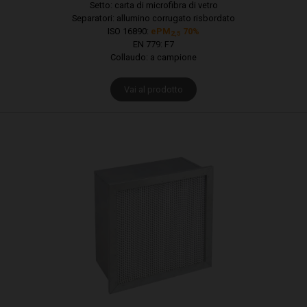
Setto: carta di microfibra di vetro
Separatori: allumino corrugato risbordato
ISO 16890:
ePM
70%
2,5
EN 779: F7
Collaudo: a campione
Vai al prodotto