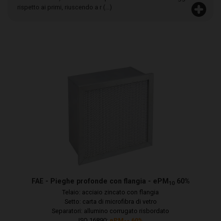
rispetto ai primi, riuscendo a r (...)
FAE - Pieghe profonde con flangia - ePM
60%
10
Telaio: acciaio zincato con flangia
Setto: carta di microfibra di vetro
Separatori: allumino corrugato risbordato
ISO 16890:
ePM
60%