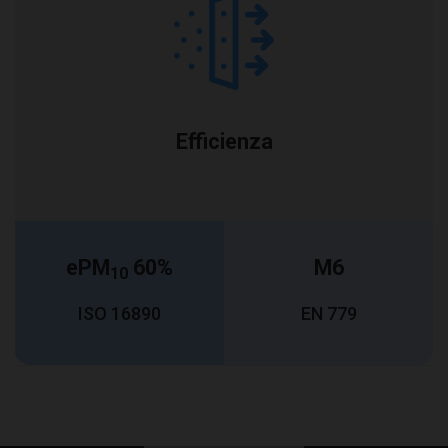
Efficienza
ePM
60%
M6
10
ISO 16890
EN 779