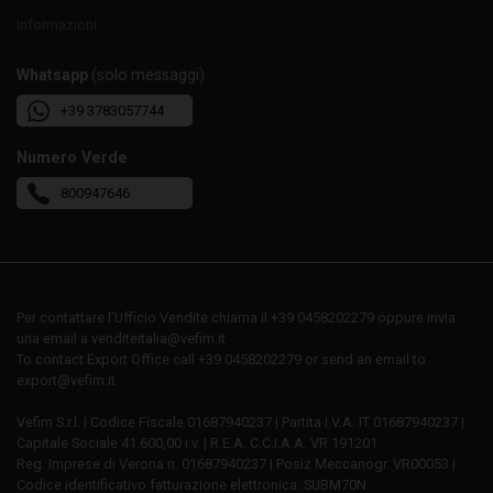
Informazioni
Whatsapp
(solo messaggi)
+39 3783057744
Numero Verde
800947646
Per contattare l’Ufficio Vendite chiama il +39 0458202279 oppure invia
una email a venditeitalia@vefim.it
To contact Export Office call +39 0458202279 or send an email to
export@vefim.it
Vefim S.r.l. | Codice Fiscale 01687940237 | Partita I.V.A. IT 01687940237 |
Capitale Sociale 41.600,00 i.v. | R.E.A. C.C.I.A.A. VR 191201
Reg. Imprese di Verona n. 01687940237 | Posiz Meccanogr. VR00053 |
Codice identificativo fatturazione elettronica: SUBM70N