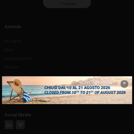
Torna su
Azienda
Chi siamo
Etica
Organizzazione
Persone
News
Order Monitor
Contatti
Social Media