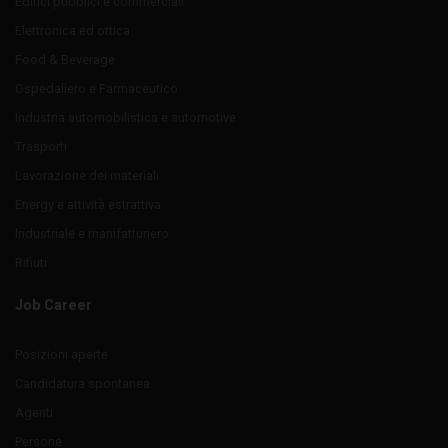
Edifici pubblici e commerciali
Elettronica ed ottica
Food & Beverage
Ospedaliero e Farmaceutico
Industria automobilistica e automotive
Trasporti
Lavorazione dei materiali
Energy e attività estrattiva
Industriale e manifatturiero
Rifiuti
Job Career
Posizioni aperte
Candidatura spontanea
Agenti
Persone