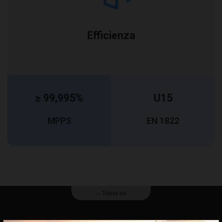
Efficienza
≥ 99,995%
U15
MPPS
EN 1822
Torna su