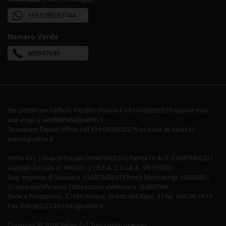
+39 3783057744
Numero Verde
800947646
Per contattare l’Ufficio Vendite chiama il +39 0458202279 oppure invia
una email a venditeitalia@vefim.it
To contact Export Office call +39 0458202279 or send an email to
export@vefim.it
Vefim S.r.l. | Codice Fiscale 01687940237 | Partita I.V.A. IT 01687940237 |
Capitale Sociale 41.600,00 i.v. | R.E.A. C.C.I.A.A. VR 191201
Reg. Imprese di Verona n. 01687940237 | Posiz Meccanogr. VR00053 |
Codice identificativo fatturazione elettronica: SUBM70N
Sede e Produzione: 37136 Verona, Strada dell’Alpo, 3 | Tel. 045.58.19.13
Fax. 045.820.21.26 | info@vefim.it
Copyright © 2026 Vefim S.r.l. Tutti i diritti riservati.