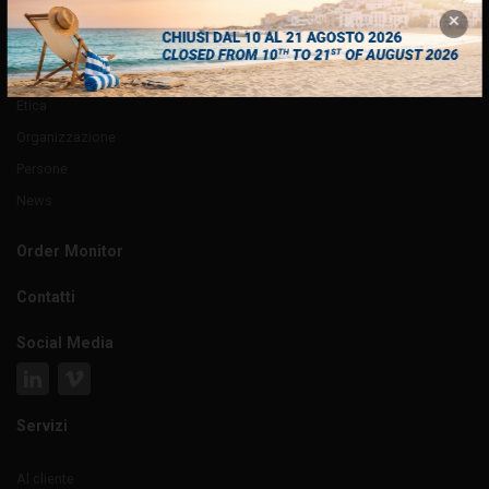
Azienda
Chi siamo
Etica
Organizzazione
Persone
News
Order Monitor
Contatti
Social Media
Servizi
Al cliente