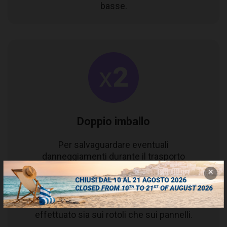
basse.
Doppio imballo
Per salvaguardare eventuali
danneggiamenti durante il trasporto
questo prodotto viene imballato con un
doppio sacco il polietilene ad alta
tenacità e grande resistenza alle
abrasioni. Il doppio imballo viene
effettuato sia sui rotoli che sui pannelli.