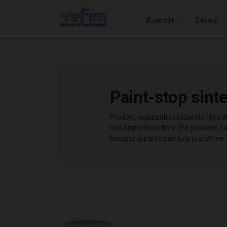
Azienda
Servizi
Paint-stop sinte
Posizioni Aperte
Chi Siamo
Al Cliente
Prodotti
Candidatura
Su Pro
Eti
Prodotti realizzati utilizzando fibre 
Order Monitor
Storia
Marcatura
Codice 
non disperdono fibre che possono cau
Mappatura
Mission
Marcatura i
Sistema dis
bisogno di particolari tute protettive.
Formazione e corsi
ISO 9001
Stampa su 
Impegno s
Prime Company
Ticketing
Sopralluoghi tecnici
Brand Identity