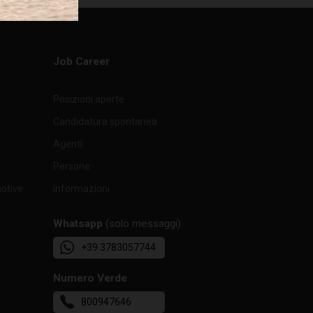
Job Career
Posizioni aperte
Candidatura spontanea
Agenti
Persone
motive
Informazioni
Whatsapp
(solo messaggi)
+39 3783057744
Numero Verde
800947646