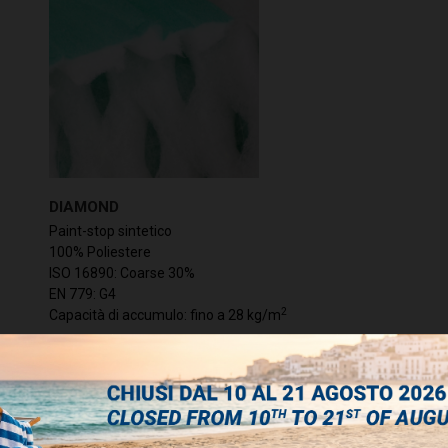
DIAMOND
Paint-stop sintetico
100% Poliestere
ISO 16890: Coarse 30%
EN 779: G4
2
Capacità di accumulo: fino a 28 kg/m
Vai al prodotto