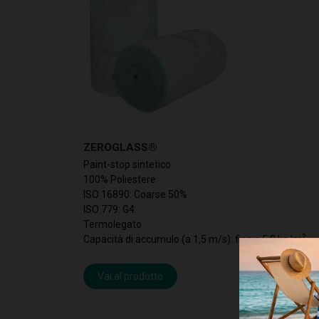
ZEROGLASS®
Paint-stop sintetico
100% Poliestere
ISO 16890: Coarse 50%
ISO 779: G4
Termolegato
2
Capacità di accumulo (a 1,5 m/s): fino a 5,8 kg/m
Vai al prodotto