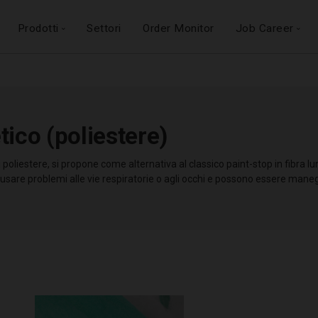
Prodotti
Settori
Order Monitor
Job Career
tico (poliestere)
 spontanea
dotto
ca
Ricambi compatibili
Organizzazione
Su Imballo
Agenti
Ricambi per
Log
Pe
Pe
di poliestere, si propone come alternativa al classico paint-stop in fibra l
con cabine di
ventilconvettori
 laser
etico
Etichette personalizzate
Struttura organizzativa
Logistica m
I nos
I nos
sare problemi alle vie respiratorie o agli occhi e possono essere mane
verniciatura
nchiostro
ciplinare
Maniglie adesive
Marchi registrati
Spedizi
W
W
pressurizzate
tessuto
ociale
Condizioni generali
Imballi anonimi
Assicuraz
Assicuraz
Automazi
Aspirazione rotoli
Privacy
Sicurez
Sicurez
Tariff
Condizioni d’uso
Doppio imballo
Ac
Ac