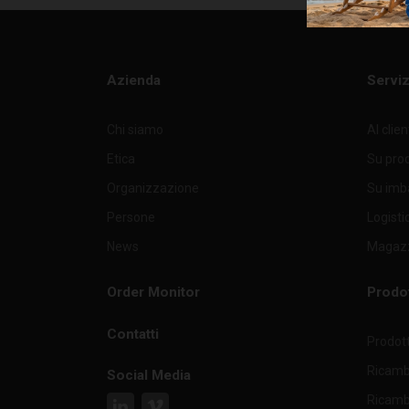
Azienda
Serviz
Chi siamo
Al clie
Etica
Su pro
Organizzazione
Su imb
Persone
Logisti
News
Magazz
Order Monitor
Prodot
Contatti
Prodott
Ricambi
Social Media
Ricambi