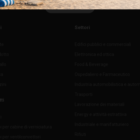
Torna su
i
Settori
nte
Edifici pubblici e commerciali
dotto
Elettronica ed ottica
allo
Food & Beverage
ca
Ospedaliero e Farmaceutico
ini
Industria automobilistica e auto
Trasporti
ti
Lavorazione dei materiali
Energy e attività estrattiva
i
Industriale e manifatturiero
 per cabine di verniciatura
Rifiuti
 per ventilconvettori