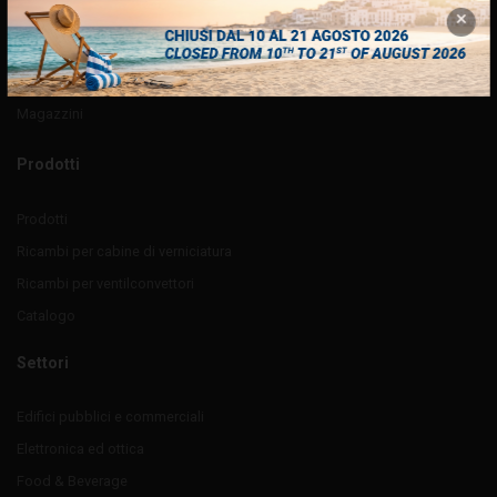
Su prodotto
Su imballo
Logistica
Magazzini
Prodotti
Prodotti
Ricambi per cabine di verniciatura
Ricambi per ventilconvettori
Catalogo
Settori
Edifici pubblici e commerciali
Elettronica ed ottica
Food & Beverage