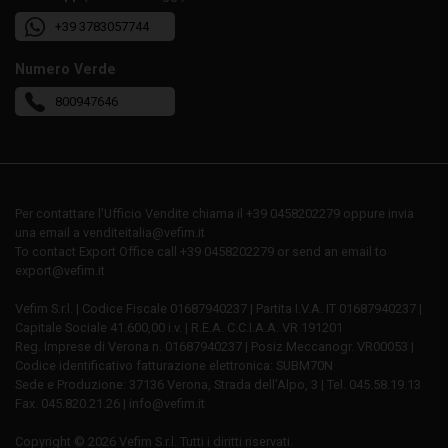
+39 3783057744
Numero Verde
800947646
Per contattare l’Ufficio Vendite chiama il +39 0458202279 oppure invia
una email a venditeitalia@vefim.it
To contact Export Office call +39 0458202279 or send an email to
export@vefim.it
Vefim S.r.l. | Codice Fiscale 01687940237 | Partita I.V.A. IT 01687940237 |
Capitale Sociale 41.600,00 i.v. | R.E.A. C.C.I.A.A. VR 191201
Reg. Imprese di Verona n. 01687940237 | Posiz Meccanogr. VR00053 |
Codice identificativo fatturazione elettronica: SUBM70N
Sede e Produzione: 37136 Verona, Strada dell’Alpo, 3 | Tel. 045.58.19.13
Fax. 045.820.21.26 | info@vefim.it
Copyright © 2026 Vefim S.r.l. Tutti i diritti riservati.