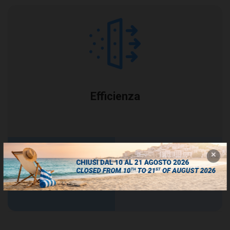
Efficienza
ePM
70%
F7
2,5
ISO 16890
EN 779