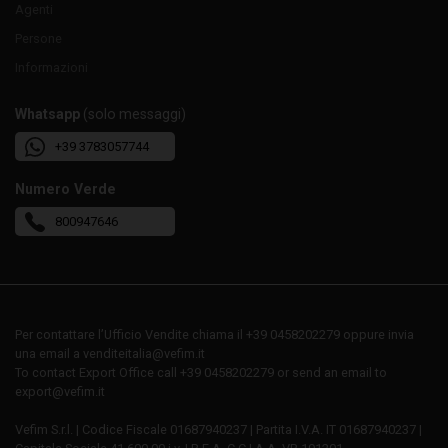
Agenti
Persone
Informazioni
Whatsapp
(solo messaggi)
+39 3783057744
Numero Verde
800947646
Per contattare l’Ufficio Vendite chiama il +39 0458202279 oppure invia
una email a venditeitalia@vefim.it
To contact Export Office call +39 0458202279 or send an email to
export@vefim.it
Vefim S.r.l. | Codice Fiscale 01687940237 | Partita I.V.A. IT 01687940237 |