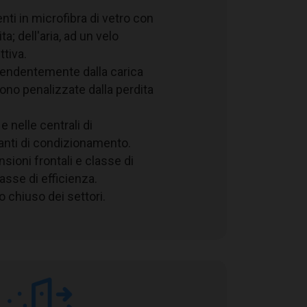
enti in microfibra di vetro con
a; dell'aria, ad un velo
tiva.
ipendentemente dalla carica
 sono penalizzate dalla perdita
e nelle centrali di
anti di condizionamento.
sioni frontali e classe di
asse di efficienza.
 chiuso dei settori.