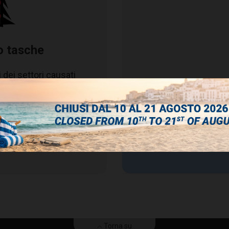
o tasche
 dei settori causati
aggio orizzontale che
le tasche in modo da
 passaggio dell'aria.
ePM
65%
1
ile l'applicazione di
tenere in tensione le
ISO 16890
B
H
P
T
mm
mm
mm
mm
287
592
380
25
Torna su