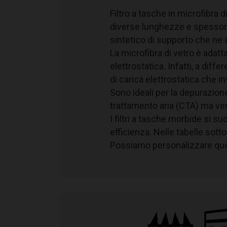
Filtro a tasche in microfibra d
Telaio
diverse lunghezze e spessori in
Setto filtrante
sintetico di supporto che ne
Classe di efficienza EN 779
La microfibra di vetro è adat
Classe di efficienza ISO 16890
elettrostatica. Infatti, a dif
Perdita di carico iniziale consigliata
di carica elettrostatica che inv
Perdita di carico finale consigliata
Sono ideali per la depurazione 
Temperatura massima di esercizio
trattamento aria (CTA) ma ve
Umidità relativa massima
I filtri a tasche morbide si s
efficienza. Nelle tabelle sott
Possiamo personalizzare quest
Legenda
H
Altezza
B
Base