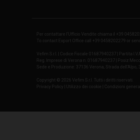
TV456/8 85
TV456/10 85
Per contattare l’Ufficio Vendite chiama il +39 04582
TV5538/12 85
•
To contact Export Office call +39 0458202279 or sen
Vefim S.r.l. | Codice Fiscale 01687940237 | Partita I.V
TV555/8 85
•
Reg. Imprese di Verona n. 01687940237 | Posiz Mecc
Sede e Produzione: 37136 Verona, Strada dell’Alpo, 3 
TV555/10 85
•
Copyright © 2026 Vefim S.r.l. Tutti i diritti riservati.
TV556/8 85
•
Privacy Policy
|
Utilizzo dei cookie
|
Condizioni general
TV556/10 85
•
TV557/10 85
•
TV559/8 85