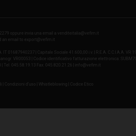
492
592
635
25
492
592
635
25
02279 oppure invia una email a venditeitalia@vefim.it
592
592
380
25
d an email to export@vefim.it
.A. IT 01687940237 | Capitale Sociale 41.600,00 i.v. | R.E.A. C.C.I.A.A. VR 
592
592
535
25
anogr. VR00053 | Codice identificativo fatturazione elettronica: SUBM
| Tel. 045.58.19.13 Fax. 045.820.21.26 | info@vefim.it
592
592
535
25
592
592
635
25
i
|
Condizioni d'uso
|
Whistleblowing
|
Codice Etico
592
592
635
25
592
592
735
25
592
592
915
25