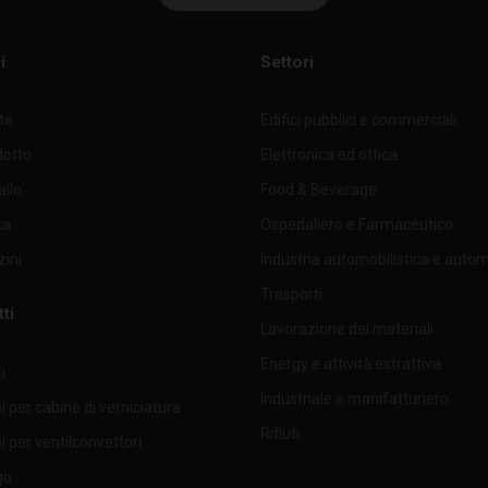
287
592
380
25
i
Settori
287
592
535
25
nte
Edifici pubblici e commerciali
287
592
535
25
dotto
Elettronica ed ottica
287
592
635
25
allo
Food & Beverage
ca
Ospedaliero e Farmaceutico
287
592
635
25
ini
Industria automobilistica e auto
287
592
635
25
Trasporti
ti
492
592
380
25
Lavorazione dei materiali
Energy e attività estrattiva
i
492
592
535
25
Industriale e manifatturiero
 per cabine di verniciatura
492
592
535
25
Rifiuti
 per ventilconvettori
go
492
592
635
25