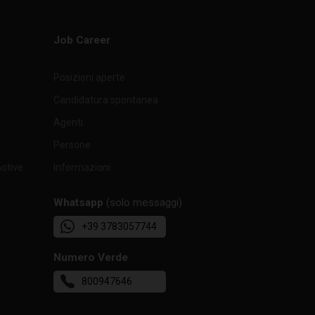
6
2,60
1700
Job Career
4
2,50
1700
Posizioni aperte
5
3,10
1700
Candidatura spontanea
4
3,00
1700
Agenti
Persone
5
3,70
1700
motive
Informazioni
6
4,50
1700
Whatsapp
(solo messaggi)
8
3,50
2800
+39 3783057744
6
3,80
2800
Numero Verde
8
5,00
2800
800947646
6
4,50
2800