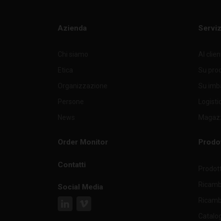
TV2538/6 85
Azienda
Serviz
TV255/4 85
Chi siamo
Al clie
TV255/5 85
•
Etica
Su pro
TV256/4 85
Organizzazione
Su imb
Persone
Logisti
TV256/5 85
•
News
Magazz
TV256/6 85
•
Order Monitor
Prodot
TV4538/8 85
Contatti
Prodott
TV455/6 85
Ricambi
Social Media
TV455/8 85
•
Ricambi
Catalo
TV456/6 85