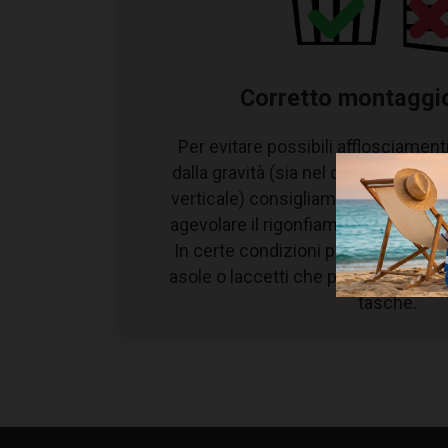
P
Profondità tasca
T
Spessore telaio
(11)
N
Numero settori
Corretto montaggi
Per evitare possibili afflosciamenti
dalla gravità (sia nel caso di mont
verticale) consigliamo di montare 
agevolare il rigonfiamento durante il
In certe condizioni può diventare ut
Codici Prodotto
asole o laccetti che permettono di 
tasche.
Codice
TV2538/5 85
•