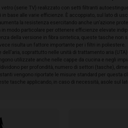
i vetro (serie TV) realizzato con setti filtranti autoestingu
Lamiera zincata
 base alle varie efficienze. È accoppiato, sul lato di uscit
Microfibra di vetro
 aumenta la resistenza esercitando anche un'azione protet
F7
ta in modo particolare per ottenere efficienze elevate ind
ePM
65%
1
ferenza della versione in fibra sintetica, queste tasche non
95 Pa
ece risulta un fattore importante per i filtri in poliestere.
450 Pa
dell'aria, soprattutto nelle unità di trattamento aria (UTA) 
90 °C
ngono utilizzate anche nelle cappe da cucina e negli impi
100%
uddividono per profondità, numero di settori (tasche), dimen
ostanti vengono riportate le misure standard per questa cl
e tasche applicando, in caso di necessità, asole sul lato