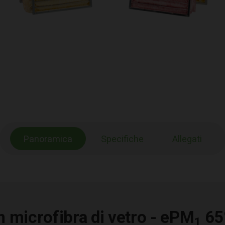
Panoramica
Specifiche
Allegati
in microfibra di vetro - ePM
65
1