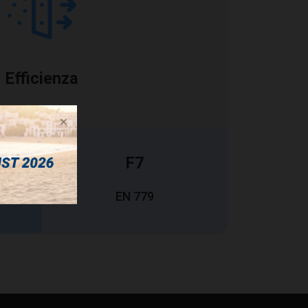
Efficienza
F7
EN 779
(11)
Settori
Sup. Filtrante
Portata
2
3
n°
m
Nm
/h
5
2,20
1700