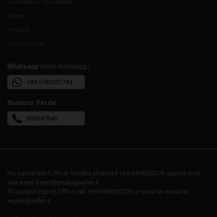
Candidatura spontanea
Agenti
Persone
Informazioni
Whatsapp
(solo messaggi)
+39 3783057744
Numero Verde
800947646
Per contattare l’Ufficio Vendite chiama il +39 0458202279 oppure invia
una email a venditeitalia@vefim.it
To contact Export Office call +39 0458202279 or send an email to
export@vefim.it