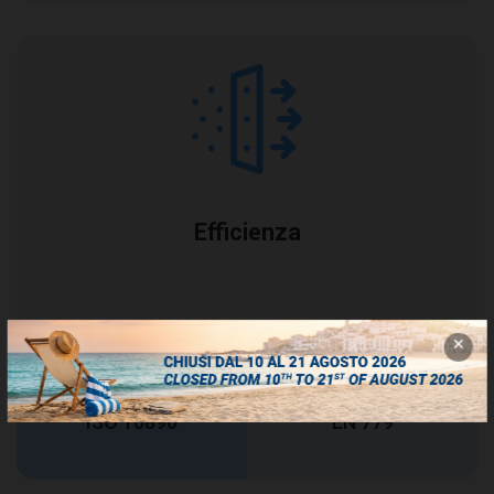
Efficienza
ePM
65%
M5
10
ISO 16890
EN 779