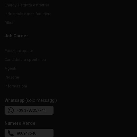
Energy e attività estrattiva
Industriale e manifatturiero
Rifiuti
Job Career
Posizioni aperte
Candidatura spontanea
Agenti
Persone
Informazioni
Whatsapp
(solo messaggi)
+39 3783057744
Numero Verde
800947646