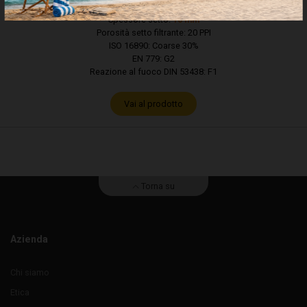
Setto: schiuma in
poliuretano morbido
Spessore setto:
10 mm
Porosità setto filtrante: 20 PPI
ISO 16890: Coarse 30%
EN 779: G2
Reazione al fuoco DIN 53438: F1
Vai al prodotto
Torna su
Azienda
Chi siamo
Etica