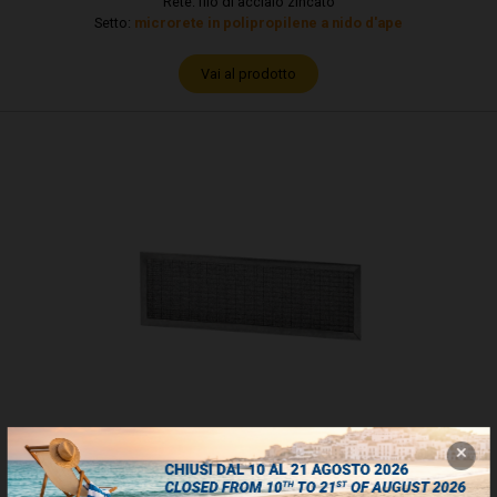
Rete: filo di acciaio zincato
Setto:
microrete in polipropilene a nido d'ape
Vai al prodotto
VKPM - piana poliuretano morbido
Telaio: acciaio zincato
Rete: filo di acciaio zincato