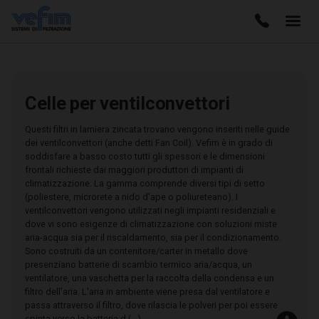
Celle per ventilconvettori
Questi filtri in lamiera zincata trovano vengono inseriti nelle guide
dei ventilconvettori (anche detti Fan Coil). Vefim è in grado di
soddisfare a basso costo tutti gli spessori e le dimensioni
frontali richieste dai maggiori produttori di impianti di
climatizzazione. La gamma comprende diversi tipi di setto
(poliestere, microrete a nido d'ape o poliureteano). I
ventilconvettori vengono utilizzati negli impianti residenziali e
dove vi sono esigenze di climatizzazione con soluzioni miste
aria-acqua sia per il riscaldamento, sia per il condizionamento.
Sono costruiti da un contenitore/carter in metallo dove
presenziano batterie di scambio termico aria/acqua, un
ventilatore, una vaschetta per la raccolta della condensa e un
filtro dell'aria. L'aria in ambiente viene presa dal ventilatore e
passa attraverso il filtro, dove rilascia le polveri per poi essere
spinta verso la batteria d (...)