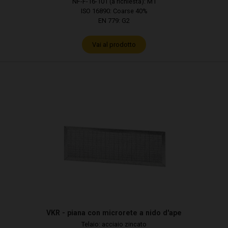
NF-F-16-101 (a richiesta): M1
ISO 16890: Coarse 40%
EN 779: G2
Vai al prodotto
VKR - piana con microrete a nido d'ape
Telaio: acciaio zincato