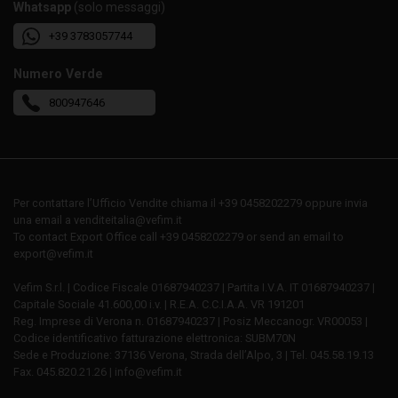
Whatsapp
(solo messaggi)
+39 3783057744
Numero Verde
800947646
Per contattare l’Ufficio Vendite chiama il +39 0458202279 oppure invia
una email a venditeitalia@vefim.it
To contact Export Office call +39 0458202279 or send an email to
export@vefim.it
Vefim S.r.l. | Codice Fiscale 01687940237 | Partita I.V.A. IT 01687940237 |
Capitale Sociale 41.600,00 i.v. | R.E.A. C.C.I.A.A. VR 191201
Reg. Imprese di Verona n. 01687940237 | Posiz Meccanogr. VR00053 |
Codice identificativo fatturazione elettronica: SUBM70N
Sede e Produzione: 37136 Verona, Strada dell’Alpo, 3 | Tel. 045.58.19.13
Fax. 045.820.21.26 | info@vefim.it