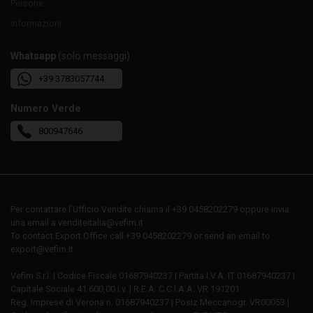
Persone
Informazioni
Whatsapp
(solo messaggi)
+39 3783057744
Numero Verde
800947646
Per contattare l’Ufficio Vendite chiama il +39 0458202279 oppure invia
una email a venditeitalia@vefim.it
To contact Export Office call +39 0458202279 or send an email to
export@vefim.it
Vefim S.r.l. | Codice Fiscale 01687940237 | Partita I.V.A. IT 01687940237 |
Capitale Sociale 41.600,00 i.v. | R.E.A. C.C.I.A.A. VR 191201
Reg. Imprese di Verona n. 01687940237 | Posiz Meccanogr. VR00053 |