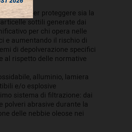
è cruciale per proteggere sia la
articelle sottili generate dai
ificativo per chi opera nelle
ci e aumentando il rischio di
temi di depolverazione specifici
e al rispetto delle normative
ossidabile, alluminio, lamiera
ibili e/o esplosive
imo sistema di filtrazione: dai
le polveri abrasive durante la
ione delle nebbie oleose nei