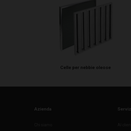
Celle per nebbie oleose
Azienda
Serviz
Chi siamo
Al clie