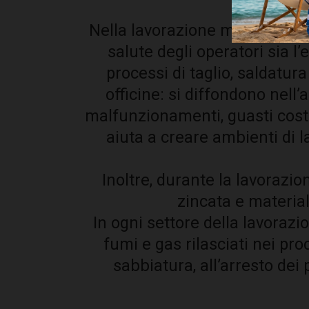
Nella lavorazione meccanica dei
salute degli operatori sia l’
processi di taglio, saldatur
officine: si diffondono nell
malfunzionamenti, guasti costos
aiuta a creare ambienti di l
Inoltre, durante la lavorazio
zincata e material
In ogni settore della lavorazi
fumi e gas rilasciati nei pro
sabbiatura, all’arresto dei