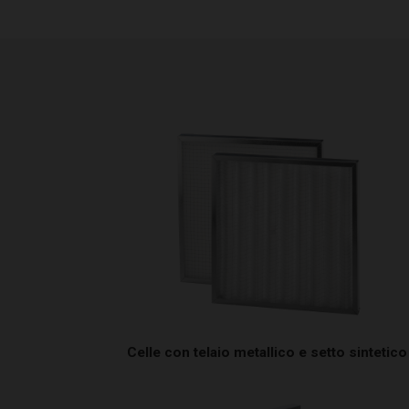
Celle con telaio metallico e setto sintetico