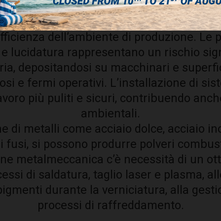
 metalli, un’efficace filtrazione dell’aria 
efficienza dell’ambiente di produzione. Le p
a e lucidatura rappresentano un rischio sign
’aria, depositandosi su macchinari e superfi
i e fermi operativi. L’installazione di sis
avoro più puliti e sicuri, contribuendo anch
ambientali.
ne di metalli come acciaio dolce, acciaio in
i fusi, si possono produrre polveri combust
one metalmeccanica c’è necessità di un ott
cessi di saldatura, taglio laser e plasma, al
 pigmenti durante la verniciatura, alla gest
processi di raffreddamento.