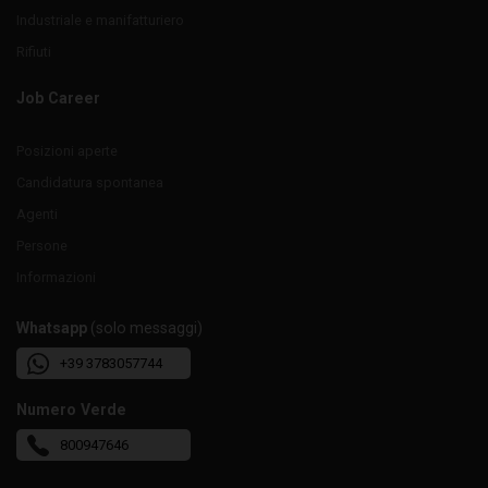
Industriale e manifatturiero
Rifiuti
Job Career
Posizioni aperte
Candidatura spontanea
Agenti
Persone
Informazioni
Whatsapp
(solo messaggi)
+39 3783057744
Numero Verde
800947646