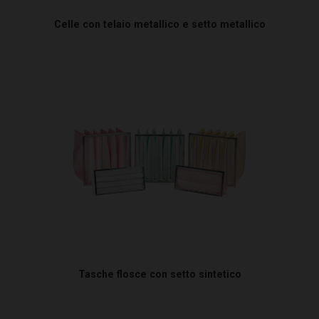
Celle con telaio metallico e setto metallico
Tasche flosce con setto sintetico