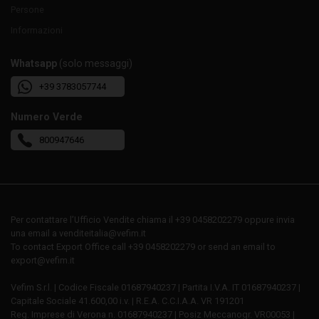
Persone
Informazioni
Whatsapp
(solo messaggi)
+39 3783057744
Numero Verde
800947646
Per contattare l’Ufficio Vendite chiama il +39 0458202279 oppure invia
una email a venditeitalia@vefim.it
To contact Export Office call +39 0458202279 or send an email to
export@vefim.it
Vefim S.r.l. | Codice Fiscale 01687940237 | Partita I.V.A. IT 01687940237 |
Capitale Sociale 41.600,00 i.v. | R.E.A. C.C.I.A.A. VR 191201
Reg. Imprese di Verona n. 01687940237 | Posiz Meccanogr. VR00053 |