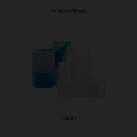
Cartucce filtranti
Prefiltri