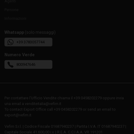
Agenti
Persone
Informazioni
Whatsapp
(solo messaggi)
+39 3783057744
Numero Verde
800947646
Per contattare l’Ufficio Vendite chiama il +39 0458202279 oppure invia
una email a venditeitalia@vefim.it
To contact Export Office call +39 0458202279 or send an email to
export@vefim.it
Vefim S.r.l. | Codice Fiscale 01687940237 | Partita I.V.A. IT 01687940237 |
Capitale Sociale 41.600,00 i.v. | R.E.A. C.C.I.A.A. VR 191201