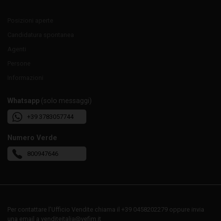
Posizioni aperte
Candidatura spontanea
Agenti
Persone
Informazioni
Whatsapp
(solo messaggi)
+39 3783057744
Numero Verde
800947646
Per contattare l’Ufficio Vendite chiama il +39 0458202279 oppure invia
una email a venditeitalia@vefim.it