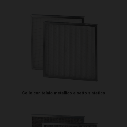
Celle con telaio metallico e setto sintetico