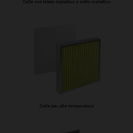
Celle con telaio metallico e setto metallico
Celle per alte temperature